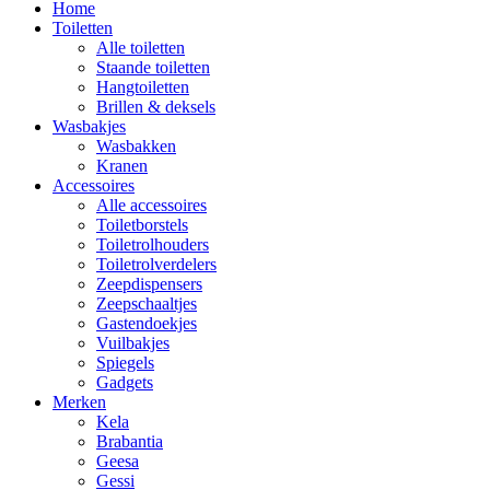
Home
Toiletten
Alle toiletten
Staande toiletten
Hangtoiletten
Brillen & deksels
Wasbakjes
Wasbakken
Kranen
Accessoires
Alle accessoires
Toiletborstels
Toiletrolhouders
Toiletrolverdelers
Zeepdispensers
Zeepschaaltjes
Gastendoekjes
Vuilbakjes
Spiegels
Gadgets
Merken
Kela
Brabantia
Geesa
Gessi